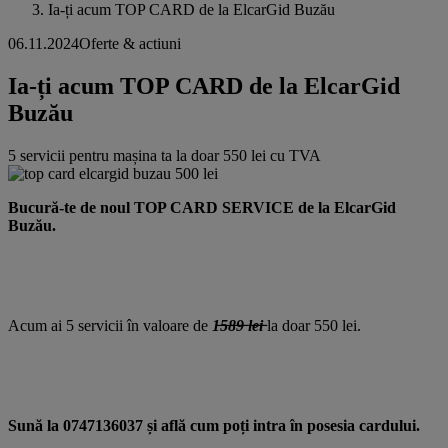
Ia-ți acum TOP CARD de la ElcarGid Buzău
06.11.2024
Oferte & actiuni
Ia-ți acum TOP CARD de la ElcarGid
Buzău
5 servicii pentru mașina ta la doar 550 lei cu TVA
Bucură-te de noul TOP CARD SERVICE de la ElcarGid
Buzău.
Acum ai 5 servicii în valoare de
1̶5̶8̶9̶ l̶e̶i̶
la doar 550 lei.
Sună la 0747136037 și află cum poți intra în posesia cardului.