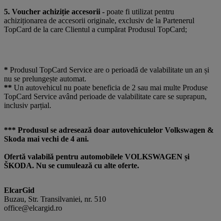
5. Voucher achiziție accesorii -
poate fi utilizat pentru
achiziționarea de accesorii originale, exclusiv de la Partenerul
TopCard de la care Clientul a cumpărat Produsul TopCard;
*
Produsul TopCard Service are o perioadă de valabilitate un an și
nu se prelungește automat.
**
Un autovehicul nu poate beneficia de 2 sau mai multe Produse
TopCard Service având perioade de valabilitate care se suprapun,
inclusiv parțial.
*** Produsul se adresează doar autovehiculelor Volkswagen &
Skoda mai vechi de 4 ani.
Ofertă valabilă pentru automobilele VOLKSWAGEN și
ŠKODA. Nu se cumulează cu alte oferte.
ElcarGid
Buzau, Str. Transilvaniei, nr. 510
office@elcargid.ro