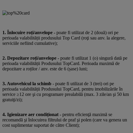
1. Înlocuire roți/anvelope -
poate fi utilizat de 2 (două) ori pe
perioada valabilității produsului Top Card (roţi sau anv. la alegere,
serviciile nefiind cumulative);
2. Depozitare roți/anvelope -
poate fi utilizat 1 (o) singură dată pe
perioada valabilității Produsului TopCard. Perioada maximă de
depozitare a roților / anv. este de 6 (șase) luni;
3. Autovehicul la schimb
- poate fi utilizat de 3 (trei) ori pe
perioada valabilității Produsului TopCard, pentru imobilizările în
service ≥12 ore şi cu programare prealabilă (max. 3 zile/an şi 50 km
gratuiţi/zi);
4. Igienizare aer condiționat -
pentru eficienţă maximă se
recomandă şi înlocuirea filtrului de praf şi polen (care va genera un
cost suplimentar suportat de către Client);