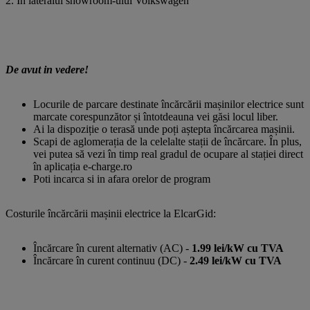
2. In lateralul showroom-ului Volkswagen
De avut in vedere!
Locurile de parcare destinate încărcării mașinilor electrice sunt
marcate corespunzător și întotdeauna vei găsi locul liber.
Ai la dispoziție o terasă unde poți aștepta încărcarea mașinii.
Scapi de aglomerația de la celelalte stații de încărcare. În plus,
vei putea să vezi în timp real gradul de ocupare al stației direct
în aplicația e-charge.ro
Poti incarca si in afara orelor de program
Costurile încărcării mașinii electrice la ElcarGid:
Încărcare în curent alternativ (AC) -
1.99 lei/kW cu TVA
Încărcare în curent continuu (DC) -
2.49 lei/kW cu TVA